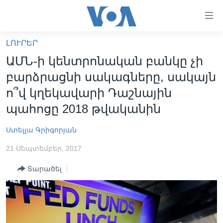
Մատչելի
հղումներ
անցնել
ԼՈՒՐԵՐ
հիմնական
ԳԼԽԱՎՈՐ ԷՋ
ԱՄՆ-ի կենտրոնական բանկը չի
բովանդակությանը
ԼՈՒՐԵՐ
անցնել
բարձրացնի սակագները, սակայն
հիմնական
ՍՓՅՈՒՌՔ
ո՞վ կղեկավարի Դաշնային
բովանդակությանը
ՏԵՍԱՆՅՈՒԹԵՐ
պահոցը 2018 թվականին
հիմնական
բովանդակություն
ՖԻԼՄԵՐ
Ստելլա Գրիգորյան
ՄԵՐ ՄԱՍԻՆ
ՖԻԼՄԵՐ
21 Սեպտեմբեր, 2017
ՈՒԿՐԱԻՆԱԿԱՆ ՊԱՏԵՐԱԶՄ
IN ENGLISH
ՄԵՐ ՄԱՍԻՆ
Տարածել
«ԱՄԵՐԻԿԱՅԻ ՁԱՅՆ»-Ի ԿԱՆՈՆԱԴՐՈՒԹՅՈՒՆ
Learning English
ԿԱՊ ՄԵԶ ՀԵՏ
ՀԵՏԵՒԵՔ ՄԵԶ