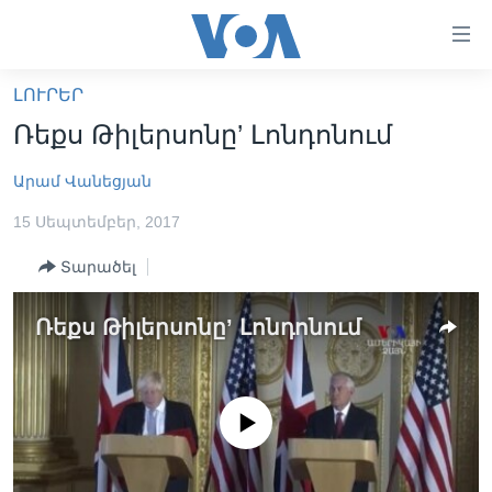
Մատչելի
հղումներ
անցնել
ԼՈՒՐԵՐ
հիմնական
ԳԼԽԱՎՈՐ ԷՋ
Ռեքս Թիլերսոնը’ Լոնդոնում
բովանդակությանը
ԼՈՒՐԵՐ
անցնել
Արամ Վանեցյան
հիմնական
ՍՓՅՈՒՌՔ
բովանդակությանը
15 Սեպտեմբեր, 2017
ՏԵՍԱՆՅՈՒԹԵՐ
հիմնական
բովանդակություն
Տարածել
ՖԻԼՄԵՐ
ՄԵՐ ՄԱՍԻՆ
ՖԻԼՄԵՐ
Ռեքս Թիլերսոնը’ Լոնդոնում
ՈՒԿՐԱԻՆԱԿԱՆ ՊԱՏԵՐԱԶՄ
IN ENGLISH
ՄԵՐ ՄԱՍԻՆ
«ԱՄԵՐԻԿԱՅԻ ՁԱՅՆ»-Ի ԿԱՆՈՆԱԴՐՈՒԹՅՈՒՆ
Learning English
No media source currently available
ԿԱՊ ՄԵԶ ՀԵՏ
ՀԵՏԵՒԵՔ ՄԵԶ