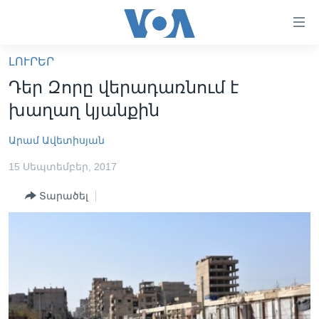
Մատչելի
հղումներ
անցնել
ԼՈՒՐԵՐ
հիմնական
ԳԼԽԱՎՈՐ ԷՋ
Դեր Զորը վերադառնում է
բովանդակությանը
ԼՈՒՐԵՐ
անցնել
խաղաղ կյանքին
հիմնական
ՍՓՅՈՒՌՔ
բովանդակությանը
Արամ Ավետիսյան
ՏԵՍԱՆՅՈՒԹԵՐ
հիմնական
15 Սեպտեմբեր, 2017
բովանդակություն
ՖԻԼՄԵՐ
Տարածել
ՄԵՐ ՄԱՍԻՆ
ՖԻԼՄԵՐ
ՈՒԿՐԱԻՆԱԿԱՆ ՊԱՏԵՐԱԶՄ
IN ENGLISH
ՄԵՐ ՄԱՍԻՆ
«ԱՄԵՐԻԿԱՅԻ ՁԱՅՆ»-Ի ԿԱՆՈՆԱԴՐՈՒԹՅՈՒՆ
Learning English
ԿԱՊ ՄԵԶ ՀԵՏ
ՀԵՏԵՒԵՔ ՄԵԶ