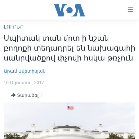
Մատչելի
հղումներ
անցնել
ԼՈՒՐԵՐ
հիմնական
ԳԼԽԱՎՈՐ ԷՋ
Սպիտակ տան մոտ ի նշան
բովանդակությանը
ԼՈՒՐԵՐ
անցնել
բողոքի տեղադրել են նախագահի
հիմնական
ՍՓՅՈՒՌՔ
սանրվածքով փչովի հսկա թռչուն
բովանդակությանը
ՏԵՍԱՆՅՈՒԹԵՐ
հիմնական
Արամ Ավետիսյան
բովանդակություն
ՖԻԼՄԵՐ
10 Օգոստոս, 2017
ՄԵՐ ՄԱՍԻՆ
ՖԻԼՄԵՐ
Տարածել
ՈՒԿՐԱԻՆԱԿԱՆ ՊԱՏԵՐԱԶՄ
IN ENGLISH
ՄԵՐ ՄԱՍԻՆ
«ԱՄԵՐԻԿԱՅԻ ՁԱՅՆ»-Ի ԿԱՆՈՆԱԴՐՈՒԹՅՈՒՆ
Learning English
ԿԱՊ ՄԵԶ ՀԵՏ
ՀԵՏԵՒԵՔ ՄԵԶ