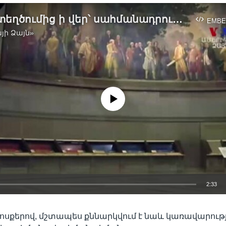
ԱՄՆ-ի ստեղծումից ի վեր՝ սահմանադրությունը փոփոխելու ավելի քան 11 հազար փորձ է արվել
EMBE
յի Ձայն»
No media source currently available
2:33
EMBED
ոսքերով, մշտապես քննարկվում է նաև կառավարութ