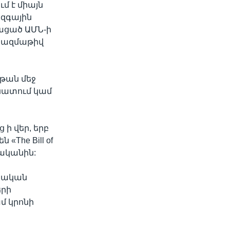
մ է միայն
Ազգային
կացած ԱՄՆ-ի
 բազմաթիվ
յթան մեջ
ենատում կամ
ի վեր, երբ
 «The Bill of
վականին:
մնական
երի
մ կրոնի