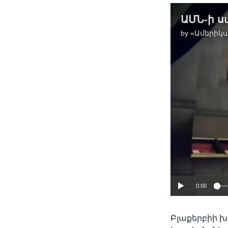
by
«Ամերիկա
0:00
Բլաքերբիի խ