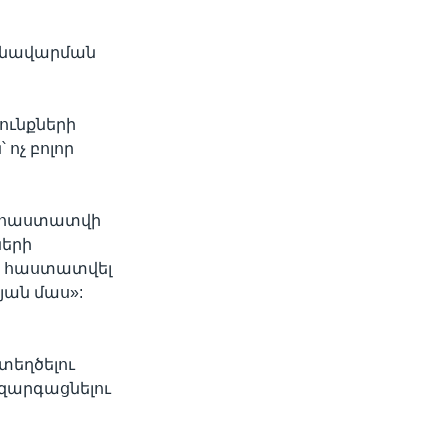
ոնավարման
ունքների
 ոչ բոլոր
width
px
է հաստատվի
ների
ի հաստատվել
յան մաս»:
եղծելու
 զարգացնելու