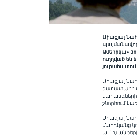
Միացյալ Նահա
պայմանավոր
Ամերիկա» ց
ուղղված են 
յուրահատու
Միացյալ Նա
գաղափարի վր
նահանգների,
շնորհում կա
Միացյալ Նահ
մարդկանց կո
այլ՝ ոչ անթ