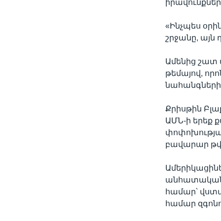
իրավունքնե
«Ինչպես օր
շրջանը, այն 
Ամենից շատ
թեմայով, որո
նահանգների
Քրիսթին Բլա
ԱՄՆ-ի երեք 
փոփոխության
բավարար թվո
Ամերիկացինե
անհատական 
համար՝ վստա
համար զգոնո