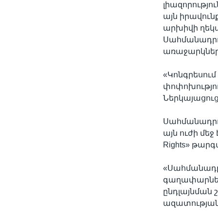
լիազորությո
այն իրավունք
արխիվի ղեկա
Սահմանադրո
առաջարկներ 
«Կոնգրեսում
փոփոխությու
Ներկայացուց
Սահմանադրու
այն ուժի մեջ 
Rights» թար
«Սահմանադրո
գաղափարների
ընդլայնման 
ազատության 