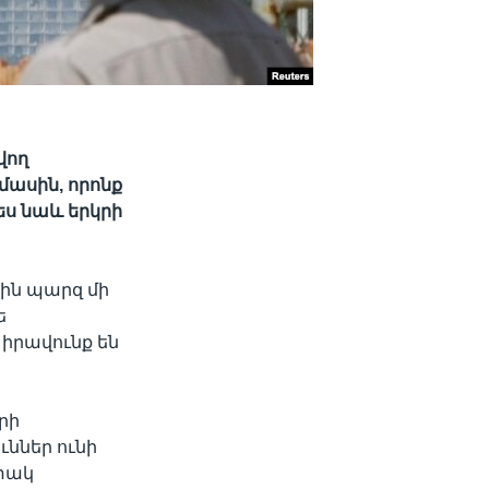
վող
ասին, որոնք
ես նաև երկրի
ին պարզ մի
ե
 իրավունք են
րի
ւններ ունի
ափակ