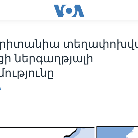
Բրիտանիա տեղափոխվ
ցի ներգաղթյալի
ությունը
ն