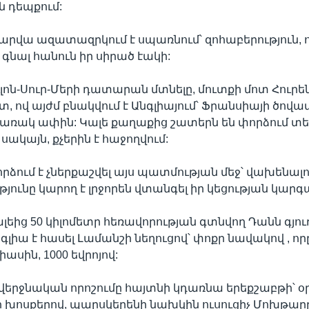
 դեպքում:
տարվա ազատազրկում է սպառնում՝ զոհաբերություն, 
նալ հանուն իր սիրած էակի:
ոն-Սուր-Մերի դատարան մտնելը, մուտքի մոտ Հուրեն 
, ով այժմ բնակվում է Անգլիայում՝ Ֆրանսիայի ծովա
առակ ափին: Կալե քաղաքից շատերն են փորձում տ
, սակայն, քչերին է հաջողվում:
ձում է չներքաշվել այս պատմության մեջ՝ վախենալո
ունը կարող է լրջորեն վտանգել իր կեցության կարգ
եից 50 կիլոմետր հեռավորության գտնվող Դանն գյուղ
գլիա է հասել Լամանշի նեղուցով՝ փոքր նավակով , որը
իասին, 1000 եվրոյով:
րջնական որոշումը հայտնի կդառնա երեքշաբթի՝ օ
եի խոսքերով, պարսկերենի նախկին ուսուցիչ Մոխթար