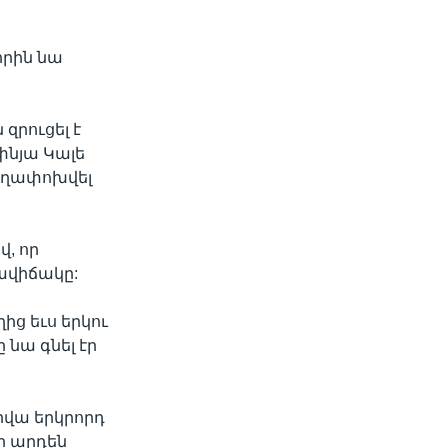
որին նա
զրուցել է
փնյա Կալե
եղափոխվել
վ, որ
ավիճակը:
ից եւս երկու
 նա գնել էր
րվա երկրորդ
ը արդեն