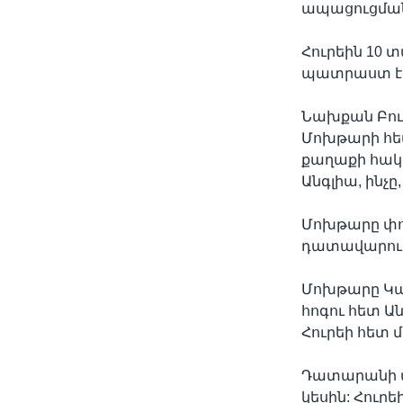
ապացուցման
Հուրեին 10 
պատրաստ է գ
Նախքան Բուլ
Մոխթարի հետ
քաղաքի հակ
Անգլիա, ինչը
Մոխթարը փոր
դատավարությ
Մոխթարը Կալ
հոգու հետ Ան
Հուրեի հետ մ
Դատարանի վե
կեսին: Հուր