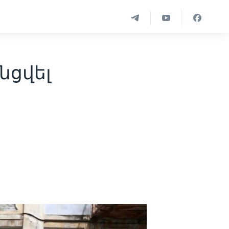
նցվել