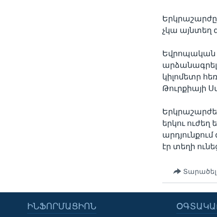
Երկրաշարժը 
չկա այնտեղ 
Եվրոպական 
արձանագրել 
կիլոմետր հեռ
Թուրքիայի Ս
Երկրաշարժե
երկու ուժեղ 
արդյունքում 
էր տեղի ունե
Տարածել
ԻՆՖՈՐՄԱՑԻՈՆ
ՕԳՏԱԿԱ