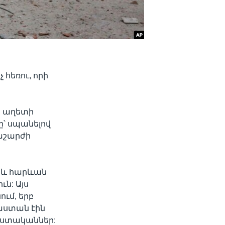
 հեռու, որի
ս աղետի
ը՝ սպանելով
րաշարժի
 և հարևան
ւն: Այս
ում, երբ
աստան էին
ախստականներ: