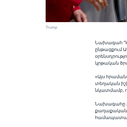
Trump
Նախագահ Դո
ընթացքում Ա
օրենսդրությ
կրթական ծրա
«Այս հրամանա
տեղական իշխ
նկատմամբ, ո
Նախագահը ըն
քաղաքականու
համապատասխ