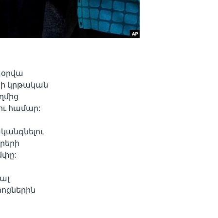
 օրվա
յի կրթական
ղմից
ու համար:
ականգնելու
րերի
մփը:
ալ
րոցներին