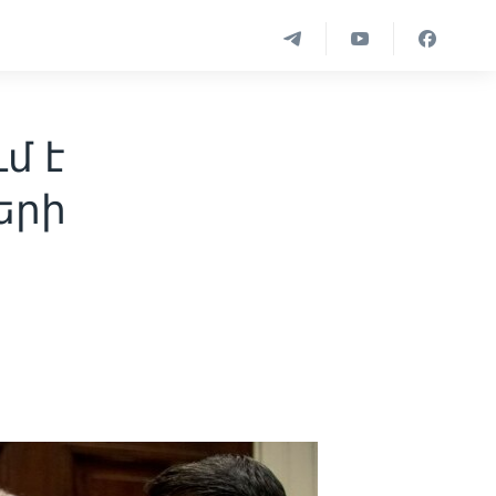
մ է
երի