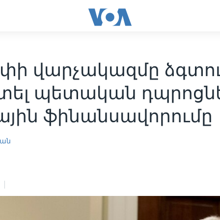
փի վարչակազմը ձգտու
տել պետական դպրոցն
ային ֆինանսավորումը
յան