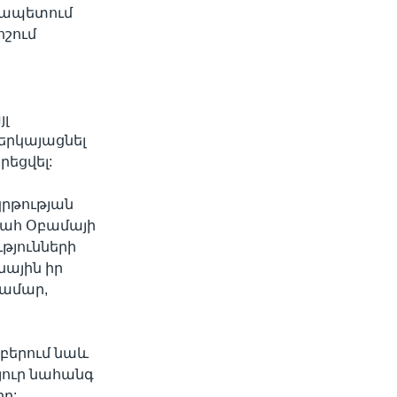
իրապետում
ոշում
յլ
երկայացնել
րեցվել:
կրթության
գահ Օբամայի
ւթյունների
ային իր
համար,
բերում նաև
չյուր նահանգ
ը: