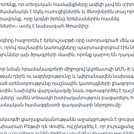
գիտենք, որ տեղական համայնքները ավելի լավ են տ
Ժամանակն է եկել ուսուցիչներին և ծնողներին տալ որ
իրավունք, որը կօգնի իրենց երեխաներին հասնել
նների»,- ասել է նախագահ Թրամփը:
գիրը հաջորդել է երկուշաբթի օրը ստորագրած մեկ ա
 որով դաշնային կառույցները պարտավորվում էին ն
ուններ այն ծրագրերի մասին, որոնք կարող են դադա
 որ նման հրամանագրերի միջոցով կկրճատվի ԱՄՆ-ի 
յան դերն ու ազդեցությունը և կվերանայվեն նախա
ած օրենսդրությունը դաշնային կառույցների լիազորո
սին: Նախկին վարչակազմը նաև օգտագործել է դաշն
ւնները՝ ամեն տեսակի խտրականություն բացառելու 
իասնական համազգեստի գաղափարի ներդրումը:
ակազմի քաղաքականությանն աջակցություն է ցուցա
խարար Բեթսի դե Վոսին, ով ընդգծել է, որ յուրաքան
յուր աշակերտ ունեն իրենց առանձնահատկություններ