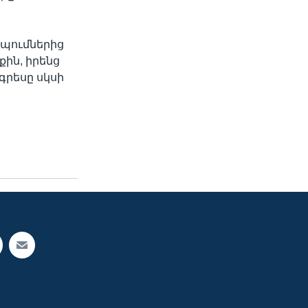
պումներից
ին, իրենց
րեսը սկսի