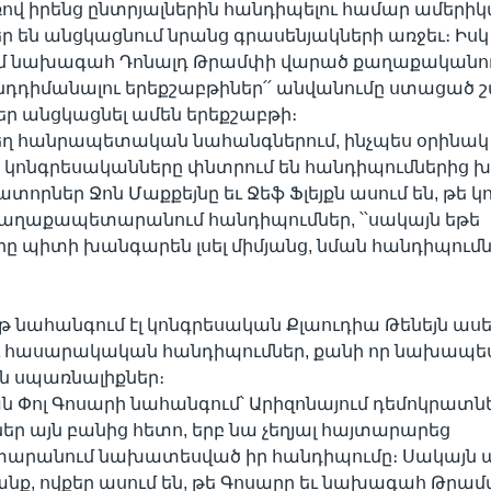
վ իրենց ընտրյալներին հանդիպելու համար ամերի
ցեր են անցկացնում նրանց գրասենյակների առջեւ։ Իսկ
մ նախագահ Դոնալդ Թրամփի վարած քաղաքականութ
նդդիմանալու երեքշաբթիներ՛՛ անվանումը ստացած 
յցեր անցկացնել ամեն երեքշաբթի։
ժեղ հանրապետական նահանգներում, ինչպես օրինակ
, կոնգրեսականները փնտրում են հանդիպումներից խո
ատորներ Ջոն Մաքքեյնը եւ Ջեֆ Ֆլեյքն ասում են, թե կ
քաղաքապետարանում հանդիպումներ, ՝՝սակայն եթե
ը պիտի խանգարեն լսել միմյանց, նման հանդիպում
 նահանգում էլ կոնգրեսական Քլաուդիա Թենեյն ասել 
ւ հասարակական հանդիպումներ, քանի որ նախապես
ն սպառնալիքներ։
 Փոլ Գոսարի նահանգում՝ Արիզոնայում դեմոկրատնե
եր այն բանից հետո, երբ նա չեղյալ հայտարարեց
րանում նախատեսված իր հանդիպումը։ Սակայն ա
րանք, ովքեր ասում են, թե Գոսարը եւ նախագահ Թրա