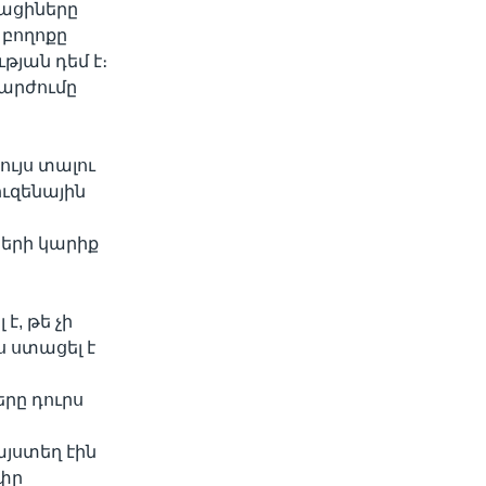
կացիները
 բողոքը
յան դեմ է։
շարժումը
ւյս տալու
ուզենային
ների կարիք
է, թե չի
 ստացել է
րը դուրս
յստեղ էին
մփը