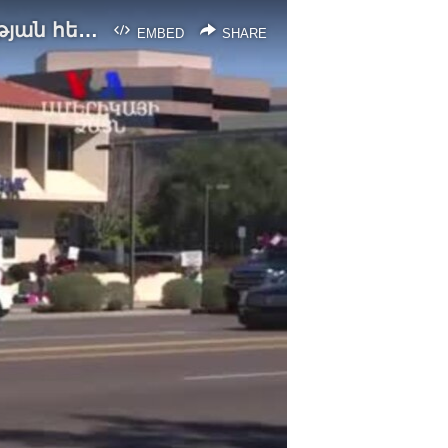
Հանրապետական կոնգրեսականները խուսափում են հասարակության հետ հանդիպումներից
EMBED
SHARE