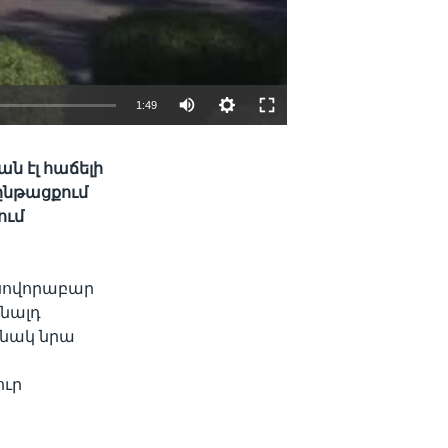
1:49
EMBED
SHARE
ն էլ հաճելի
ընթացքում
ում
 սովորաբար
ոնալդ
անակ նրա
ուր