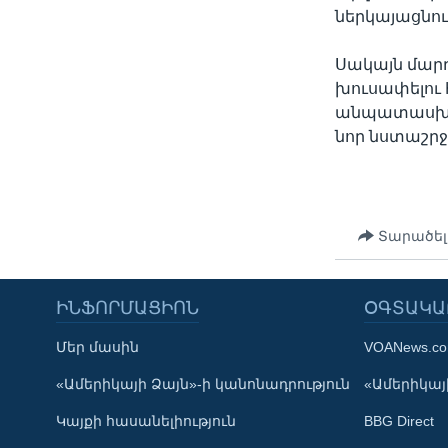
ներկայացնու
Սակայն մար
խուսափելու
անպատասխան
նոր նստաշր
Տարածել
ԻՆՖՈՐՄԱՑԻՈՆ
ՕԳՏԱԿԱ
Մեր մասին
VOANews.c
Learning English
«Ամերիկայի Ձայն»-ի կանոնադրություն
«Ամերիկայի
Կայքի հասանելիություն
BBG Direct
ՀԵՏԵՒԵՔ ՄԵԶ