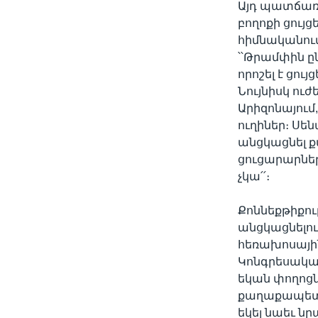
Այդ պատճառո
բողոքի ցույ
հիմնականու
՝՝Թրամփին ը
որոշել է ցու
Նույնիսկ ու
Արիզոնայում
ուղիներ։ Սեն
անցկացնել 
ցուցարարներ
չկա՛՛։
Քոննեքթիքութ
անցկացնելո
հեռախոսայի
Կոնգրեսական
եկան փողոցն
քաղաքապետա
եկել նաեւ ն