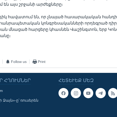
մ են այս շրջանի արժեքները։
դիկ հավատում են, որ չնայած հասարակական հանդի
 հանրապետական կոնգրեսականների որդեգրած դիրք
 մնացած հարցերը կհասնեն Վաշինգտոն, երբ Կոնգ
ջանը։
Follow us
Print
Ր ՀՂՈՒՄՆԵՐ
ՀԵՏԵՒԵՔ ՄԵԶ
om
 Ձայն»-ը՝ ռուսերեն