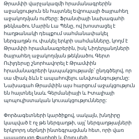
Թրամփի վարչակազմի հրամանագրերին
աջակցություն են հայտնել Եվրոպայի ծայրահեղ
աջակողմյան ուժերը: Ֆրանսիայի նախագահի
թեկնածու Մարին Լա Պենը, ով խոստացել է
հաղթանակի դեպքում սահմանափակել
ներգաղթն ու փակել երկրի սահմանները, կողմ է
Թրամփի հրամանագրերին, իսկ Նիդերլանդների
ծայրահեղ աջակողմյան թեկնածու Գերտ
Ուիլդերսը շնորհավորել է Թրամփին
հրամանագրերի կապակցությամբ՝ ընդգծելով, որ
սա միակ ձևն է ապահովելու անվտանգությունը:
Նախագահ Թրամփին այս հարցում աջակցություն
են հայտնել նաև Գերմանիայի և Իտալիայի
պոպուլիստական կուսակցությունները:
Փորձագետների կարծիքով, սակայն, խնդիրը
կապված է ոչ թե ներգաղթի, այլ՝ ներգաղթյալների
երկրորդ սերնդի ինտեգրացման հետ, որի վառ
ապացույցը Փարիզի և Բրյուսելի