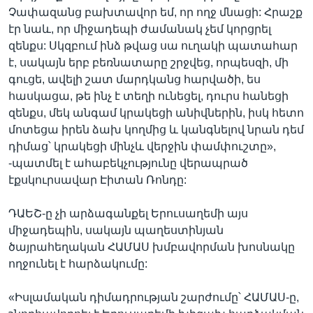
Չափազանց բախտավոր եմ, որ ողջ մնացի: Հրաշք
էր նաև, որ միջադեպի ժամանակ չեմ կորցրել
զենքս: Սկզբում ինձ թվաց սա ուղակի պատահար
է, սակայն երբ բեռնատարը շրջվեց, որպեսզի, մի
գուցե, ավելի շատ մարդկանց հարվածի, ես
հասկացա, թե ինչ է տեղի ունեցել, դուրս հանեցի
զենքս, մեկ անգամ կրակեցի անիվներին, իսկ հետո
մոտեցա իրեն ձախ կողմից և կանգնելով նրան դեմ
դիմաց՝ կրակեցի մինչև վերջին փամփուշտը»,
-պատմել է ահաբեկչությունը վերապրած
էքսկուրսավար Էիտան Ռոնդը:
ԴԱԵՇ-ը չի արձագանքել Երուսաղեմի այս
միջադեպին, սակայն պաղեստինյան
ծայրահեղական ՀԱՄԱՍ խմբավորման խոսնակը
ողջունել է հարձակումը:
«Իսլամական դիմադրության շարժումը՝ ՀԱՄԱՍ-ը,