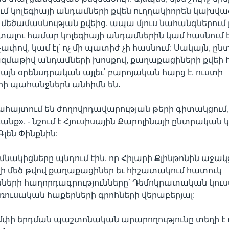
մ կոլեգիայի անդամների քվեն ուղղակիորեն կախվա
 մեծամասնության քվեից, ապա մյուս նահանգներում ք
տալու համար կոլեգիայի անդամներին կամ հասնում 
 չափով, կամ էլ՝ ոչ մի պատիժ չի հասնում: Սակայն, 
ազմաթիվ անդամների խոսքով, քաղաքացիների քվեի
իայն օրենսդրական այլեւ՝ բարոյական հարց է, ուստի
ի պահանջներն անհիմն են.
հայտում են ժողովրդավարության թերի գիտակցում,
նք», - նշում է Հյուսիսային Քարոլինայի ընտրական 
լեն Փինքնին:
մնակիցները պնդում էին, որ Հիլարի Քլինթոնին աջակց
լի մեծ թվով քաղաքացիներ եւ հիշատակում հատուկ
նների հաղորդագրությունները՝ Դեմոկրատական կու
 ռուսական հաքերների գրոհների վերաբերյալ:
փի երդման պաշտոնական արարողությունը տեղի է ո