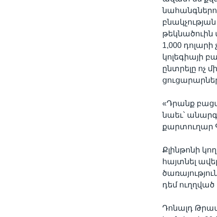
նահանգներու
բնակչության
թեկնածուին 
1,000 դոլարի
կոլեգիայի բ
ընտրելը ոչ մ
ցուցարարներ
«Դրանք բացա
նաեւ՝ անարգա
քարտուղար Գ
Քլինթոնի կող
հայտնել ավե
ծառայությու
դեմ ուղղված
Դոնալդ Թրամ