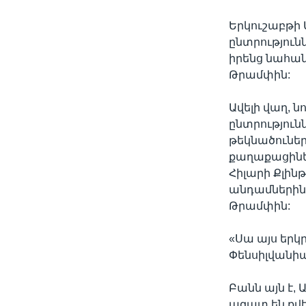
Երկուշաբթի
ընտրություն
իրենց նահա
Թրամփին:
Ավելի վաղ, ն
ընտրություն
թեկնածուներ
քաղաքացիներ
Հիլարի Քլին
անդամներին
Թրամփին:
«Սա այս երկր
Փենսիլվանիա
Բանն այն է,
ազատ են քվե