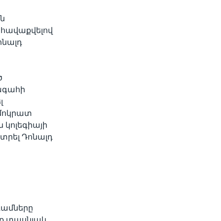
ն
, հավաքվելով
ոնալդ
ծ
խագահի
լ
եմոկրատ
 կոլեգիայի
տրել Դոնալդ
դամները
եք տասնյակ