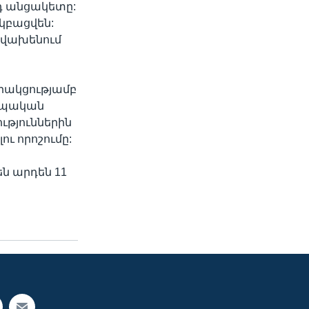
յդ անցակետը:
 կբացվեն:
ք վախենում
րակցությամբ
րոպական
ւթյուններին
ւ որոշումը:
են արդեն 11