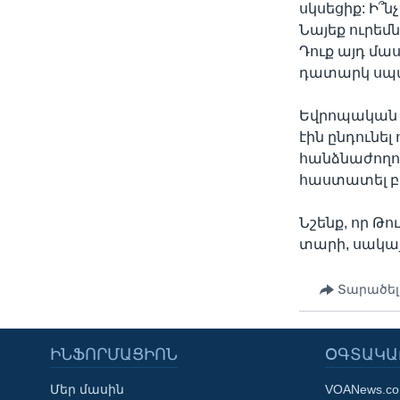
սկսեցիք: Ի՞
Նայեք ուրեմ
Դուք այդ մաս
դատարկ սպա
Եվրոպական խ
էին ընդունե
հանձնաժողով
հաստատել բա
Նշենք, որ Թո
տարի, սակայ
Տարածել
ԻՆՖՈՐՄԱՑԻՈՆ
ՕԳՏԱԿԱ
Մեր մասին
VOANews.c