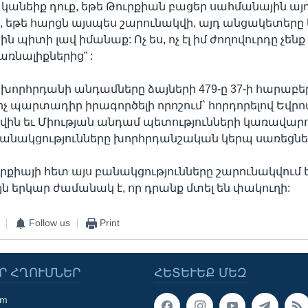
նչ կանեիք դուք, եթե Թուրքիան բացեր սահմանային ա
ն, եթե հարցն այսպես շարունակվի, այդ անցակետերը
ին պիտի լավ իմանաք: Ոչ ես, ոչ էլ իմ ժողովուրդը չեն
ռնալիքներից” :
որհրդանի անդամները ձայների 479-ը 37-ի հարաբե
լ ոչ պարտադիր իրագործելի որոշում` հորդորելով Եվ
ին եւ Միության անդամ պետությունների կառավարո
նակցությունները խորհրդանշական կերպ սառեցնելո
ւրքիայի հետ այս բանակցությունները շարունակվում 
ն երկար ժամանակ է, որ դրանք մտել են փակուղի:
Follow us
Print
Ր ՀՂՈՒՄՆԵՐ
ՀԵՏԵՒԵՔ ՄԵԶ
om