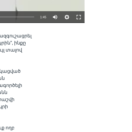
1:45
EMBED
SHARE
ազգուշացրել
րին”, ինքը
յլ տալով
նցկացված
ան
ագործելի
անն
հաշվի
կրի
ք ողբ