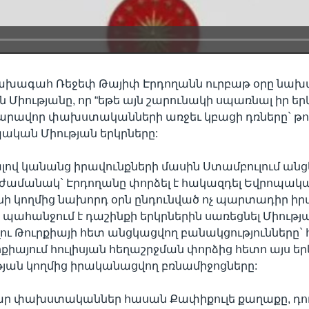
նախագահ Ռեջեփ Թայիփ Էրդողանն ուրբաթ օրը նախ
Միությանը, որ “եթե այն շարունակի սպառնալ իր երկ
արավոր փախստականների առջեւ կբացի դռները` թու
պական Միության երկրները:
նալով կանանց իրավունքների մասին Ստամբուլում ա
 ժամանակ` Էրդողանը փորձել է հակազդել Եվրոպակ
 կողմից նախորդ օրն ընդունված ոչ պարտադիր իր
րը պահանջում է դաշինքի երկրներին սառեցնել Միությ
ւ Թուրքիայի հետ անցկացվող բանակցությունները` 
րքիայում հուլիսյան հեղաշրջման փորձից հետո այս եր
յան կողմից իրականացվող բռնամիջոցները:
զար փախստականներ հասան Քափիքուլե քաղաքը, դու