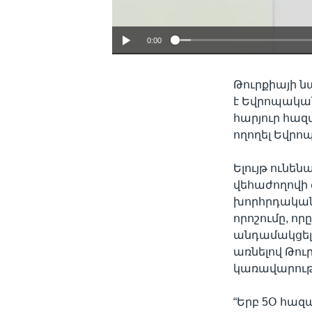
0:00
Թուրքիայի 
է Եվրոպական 
հարյուր հազ
ողողել Եվրո
Ելույթ ունե
վեհաժողովի
խորհրդականի
որոշումը, ո
անդամակցելո
առնելով Թու
կառավարութ
“Երբ 5Օ հա