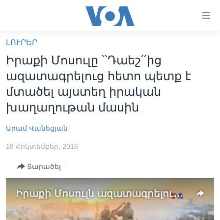
Մատչելի
հղումներ
անցնել
ԼՈՒՐԵՐ
հիմնական
ԳԼԽԱՎՈՐ ԷՋ
Իրաքի Մոսուլը ՝՝Դաեշ՛՛ից
բովանդակությանը
ԼՈՒՐԵՐ
անցնել
ազատագրելուց հետո պետք է
հիմնական
ՍՓՅՈՒՌՔ
մտածել այստեղ իրական
բովանդակությանը
ՏԵՍԱՆՅՈՒԹԵՐ
խաղաղութան մասին
հիմնական
բովանդակություն
ՖԻԼՄԵՐ
Արամ Վանեցյան
ՄԵՐ ՄԱՍԻՆ
ՖԻԼՄԵՐ
18 Հոկտեմբեր, 2016
ՈՒԿՐԱԻՆԱԿԱՆ ՊԱՏԵՐԱԶՄ
IN ENGLISH
ՄԵՐ ՄԱՍԻՆ
Տարածել
«ԱՄԵՐԻԿԱՅԻ ՁԱՅՆ»-Ի ԿԱՆՈՆԱԴՐՈՒԹՅՈՒՆ
Learning English
Իրաքի Մոսուլն ազատագրելուց հետո պետք է մտածել այստեղ իրական խաղաղութան մասին
ԿԱՊ ՄԵԶ ՀԵՏ
ՀԵՏԵՒԵՔ ՄԵԶ