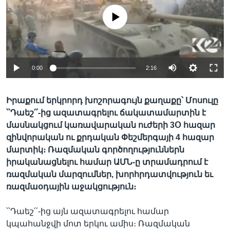
No media source currently available
Լեզուներ
0:00
2:16
Իրաքում երկրորդ խոշորագույն քաղաքը՝ Մոսուլը
՝՝Դաեշ՛՛-ից ազատագրելու ճակատամարտին է
մասնակցում կառավարական ուժերի 3Օ հազար
զինվորական ու քրդական Փեշմերգայի 4 հազար
մարտիկ։ Ռազմական գործողություններն
իրականացնելու համար ԱՄՆ-ը տրամադրում է
ռազմական մարզումներ, խորհրդատվություն եւ
ռազմաօդային աջակցություն։
՝՝Դաեշ՛՛-ից այն ազատագրելու համար
կպահանջվի մոտ երկու ամիս։ Ռազմական