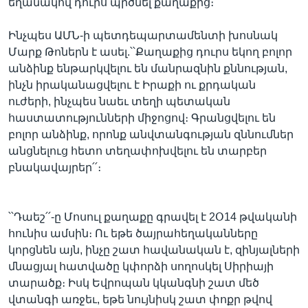
եղանակով դուրս պրծնել քաղաքից։
Ինչպես ԱՄՆ-ի պետդեպարտամենտի խոսնակ
Մարք Թոներն է ասել.՝՝Քաղաքից դուրս եկող բոլոր
անձինք ենթարկվելու են մանրազնին քննության,
ինչն իրականացվելու է Իրաքի ու քրդական
ուժերի, ինչպես նաեւ տեղի պետական
հաստատությունների միջոցով։ Գրանցվելու են
բոլոր անձինք, որոնք անվտանգության զննումներ
անցնելուց հետո տեղափոխվելու են տարբեր
բնակավայրեր՛՛։
՝՝Դաեշ՛՛-ը Մոսուլ քաղաքը գրավել է 2Օ14 թվականի
հունիս ամսին։ Ու եթե ծայրահեղականները
կորցնեն այն, ինչը շատ հավանական է, զինյալների
մնացյալ հատվածը կփորձի սողոսկել Սիրիայի
տարածք։ Իսկ Եվրոպան կկանգնի շատ մեծ
վտանգի առջեւ, եթե նույնիսկ շատ փոքր թվով