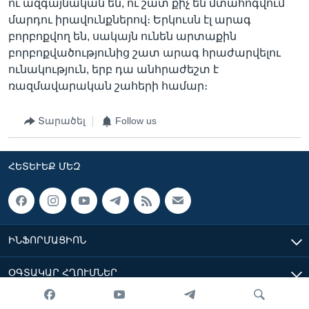
ու ազգայնական են, ու շատ քիչ են մտահոգվում
մարդու իրավունքներով։ Երկուսն էլ արագ
բորբոքվող են, սակայն ունեն արտաքին
բորբոքվածությունից շատ արագ հրաժարվելու
ունակություն, երբ դա անհրաժեշտ է
ռազմավարական շահերի համար։
Տարածել
Follow us
ՀԵՏԵՒԵՔ ՄԵԶ
ԻՆՖՈՐՄԱՑԻՈՆ
ՕԳՏԱԿԱՐ ՀՂՈՒՄՆԵՐ