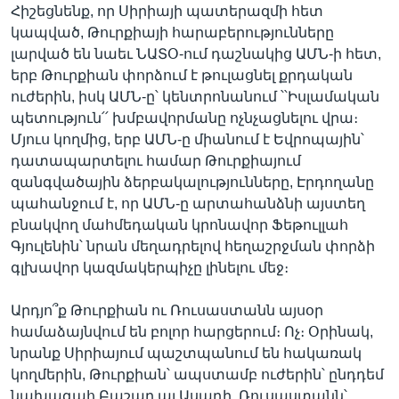
Հիշեցնենք, որ Սիրիայի պատերազմի հետ
կապված, Թուրքիայի հարաբերությունները
լարված են նաեւ ՆԱՏՕ-ում դաշնակից ԱՄՆ-ի հետ,
երբ Թուրքիան փորձում է թուլացնել քրդական
ուժերին, իսկ ԱՄՆ-ը՝ կենտրոնանում ՝՝Իսլամական
պետություն՛՛ խմբավորմանը ոչնչացնելու վրա։
Մյուս կողմից, երբ ԱՄՆ-ը միանում է Եվրոպային՝
դատապարտելու համար Թուրքիայում
զանգվածային ձերբակալությունները, Էրդողանը
պահանջում է, որ ԱՄՆ-ը արտահանձնի այստեղ
բնակվող մահմեդական կրոնավոր Ֆեթուլլահ
Գյուլենին՝ նրան մեղադրելով հեղաշրջման փորձի
գլխավոր կազմակերպիչը լինելու մեջ։
Արդյո՞ք Թուրքիան ու Ռուսաստանն այսօր
համաձայնվում են բոլոր հարցերում։ Ոչ։ Օրինակ,
նրանք Սիրիայում պաշտպանում են հակառակ
կողմերին, Թուրքիան՝ ապստամբ ուժերին՝ ընդդեմ
նախագահ Բաշար ալ Ասադի, Ռուսաստանն՝