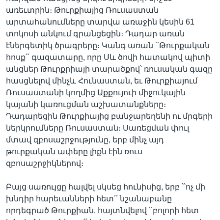
առեւտրին։ Թուրքիայից Ռուսաստան
արտահանումները տարվա առաջին կեսին 61
տոկոսի անկում գրանցեցին։ Դադար առան
էներգետիկ ծրագրերը։ Կանգ առան ՝՝Թուրքական
հոսք՛՛ գազատարը, որը Սև ծովի հատակով պիտի
անցներ Թուրքրիայի տարածքով՝ ռուսական գազը
հասցնելով մինչև Հունաստան, եւ Թուրքիայում
Ռուսաստանի կողմից Աքքույուի միջուկային
կայանի կառուցման աշխատանքները։
Դադարեցին Թուրքիայից բանջարեղենի ու մրգերի
ներկրումները Ռուսաստան։ Սառեցման փուլ
մտավ զբոսաշրջությունը, երբ մինչ այդ
թուրքական ափերը լիքն էին ռուս
զբոսաշրջիկներով։
Բայց սառույցը հալվել սկսեց հունիսից, երբ ՝՝ոչ մի
խնդիր հարեւանների հետ՛՛ նշանաբանը
որդեգրած Թուրքիան, հայտնվելով ՝՝բոլորի հետ