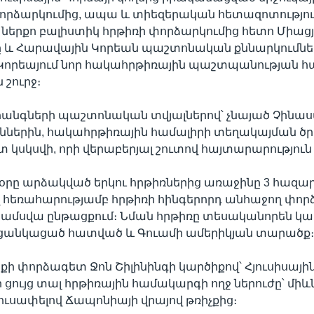
փորձարկումից, ապա և տիեզերական հետազոտությու
 ներքո բալիստիկ հրթիռի փորձարկումից հետո Միաց
 և Հարավային Կորեան պաշտոնական քննարկումներ 
Կորեայում նոր հակահրթիռային պաշտպանության 
շուրջ։
հանգների պաշտոնական տվյալներով՝ չնայած Չինա
ւններին, հակահրթիռային համալիրի տեղակայման ծ
կսկսվի, որի վերաբերյալ շուտով հայտարարություն
օրը արձակված երկու հրթիռներից առաջինը 3 հազար
հեռահարությամբ հրթիռի հինգերորդ անհաջող փորձ
ւ ամսվա ընթացքում։ Նման հրթիռը տեսականորեն կար
ցանկացած հատված և Գուամի ամերիկյան տարածք
ի փորձագետ Ջոն Շիլինինգի կարծիքով՝ Հյուսիսայի
ցույց տալ հրթիռային համակարգի ողջ ներուժը՝ միևն
սափելով Ճապոնիայի վրայով թռիչքից։