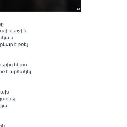
րը
այի վերջին
ակայն
րկար է թռել
ներից հետո
իռ է արձակել
նկախ
ղացնել
յալ
ին