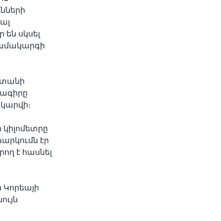
նների
յալ
են սկսել
համակարգի
ստանի
րագիրը
 կարվի։
 կիլոմետրը
արկումն էր
ող է հասնել
։
ն Կորեայի
ույն