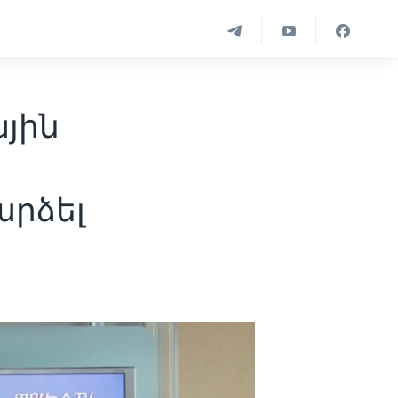
ային
արձել