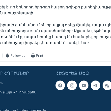
ել է, որ երկրորդ հրթիռի հաջող թռիչքը բարեդիպությ
կան առաջընթացի։
հիրավի ցանկանում են որակյալ զենք մշակել, ապա պե
րեն անհաջողության պատճառները։ Այլապես, եթե ն
ստեղծելն էր, ապա նրանք կարող են համարել, որ հաջո
ևս անհաջող փորձեր չկատարեն", ասել է նա։
Follow us
Print
Ր ՀՂՈՒՄՆԵՐ
ՀԵՏԵՒԵՔ ՄԵԶ
om
 Ձայն»-ը՝ ռուսերեն
տոնական դիրքորոշումը