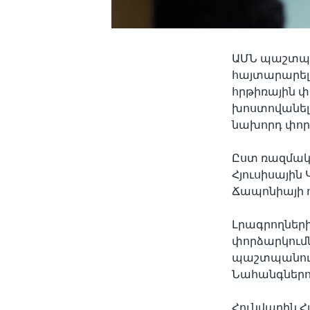
ԱՄՆ պաշտպա
հայտարարել է
հրթիռային փ
խոստովանել 
նախորդ փոր
Ըստ ռազմակ
Հյուսիսային
Ճապոնիայի ո
Լրագրողների
փորձարկումն
պաշտպանությ
Նահանգներո
Հունվարին Հ