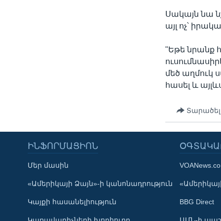
Սակայն նա նշ
այլ ոչ՝ իրա
"Եթե նրանք 
ուսումնասի
մեծ աղմուկ 
հասել և այլ
Տարածել
ԻՆՖՈՐՄԱՑԻՈՆ
ՕԳՏԱԿԱ
Մեր մասին
VOANews.c
Learning English
«Ամերիկայի Ձայն»-ի կանոնադրություն
«Ամերիկայի
Կայքի հասանելիություն
BBG Direct
ՀԵՏԵՒԵՔ ՄԵԶ
Կառավարիչների խորհուրդ
ԱՄՆ-ի պաշ