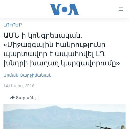
Մատչելի
հղումներ
անցնել
ԼՈՒՐԵՐ
հիմնական
ԳԼԽԱՎՈՐ ԷՋ
ԱՄՆ-ի կոնգրեսական.
բովանդակությանը
ԼՈՒՐԵՐ
անցնել
«Միջազգային հանրությունը
հիմնական
ՍՓՅՈՒՌՔ
պարտավոր է ապահովել ԼՂ
բովանդակությանը
ՏԵՍԱՆՅՈՒԹԵՐ
խնդրի խաղաղ կարգավորումը»
հիմնական
բովանդակություն
ՖԻԼՄԵՐ
Արման Թարջիմանյան
ՄԵՐ ՄԱՍԻՆ
ՖԻԼՄԵՐ
14 Մայիս, 2016
ՈՒԿՐԱԻՆԱԿԱՆ ՊԱՏԵՐԱԶՄ
IN ENGLISH
ՄԵՐ ՄԱՍԻՆ
Տարածել
«ԱՄԵՐԻԿԱՅԻ ՁԱՅՆ»-Ի ԿԱՆՈՆԱԴՐՈՒԹՅՈՒՆ
Learning English
ԿԱՊ ՄԵԶ ՀԵՏ
ՀԵՏԵՒԵՔ ՄԵԶ