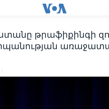
ստանը թրաֆիքինգի զո
պանության առաջատա