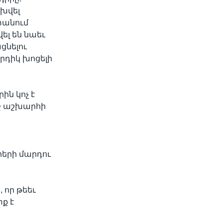
խվել
տանում
ել են նաեւ
ցնելու
րդիկ խոցելի
ն կոչ է
ղջ աշխարհի
րերի մարդու
 որ թեեւ
տք է