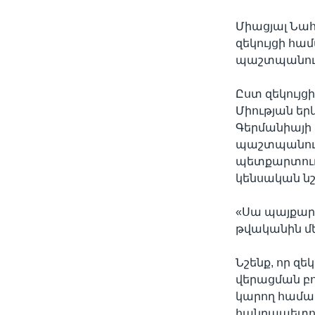
Միացյալ Նա
զեկույցի հա
պաշտպանությ
Ըստ զեկույց
Միության երկ
Գերմանիայի
պաշտպանությ
պետքարտուղա
կենսական ն
«Սա պայքար է
թվականին մե
Նշենք, որ զ
վերացման բո
կարող համա
հանրապետու