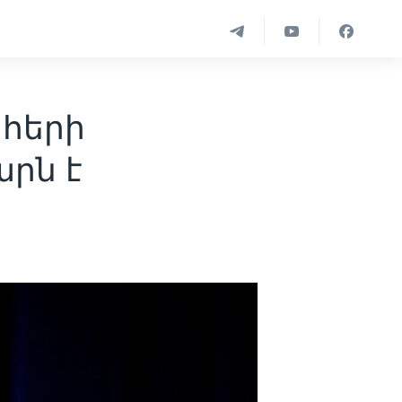
հերի
րն է