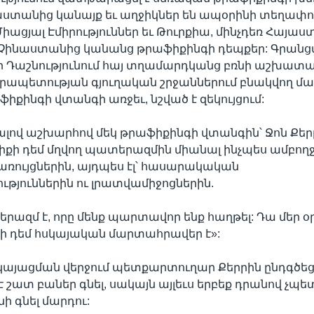
աստանից կանայք եւ աղջիկներ են ապօրինի տեղափո
ացյալ Էմիրություններ եւ Թուրքիա, մինչդեռ Հայաս
 Չինաստանից կանանց թրաֆիքինգի դեպքեր: Գրանցվ
 Դաշնությունում հայ տղամարդկանց բռնի աշխատա
րապետության գյուղական շրջաններում բնակվող մա
ֆիքինգի վտանգի առջեւ, նշված է զեկույցում:
ով աշխարհով մեկ թրաֆիքինգի վտանգին՝ Ջոն Քերրի
րիքի դեմ մղվող պատերազմին միանալ ինչպես ամբո
ռույցներին, այդպես էլ՝ հասարակական
թյուններին ու լրատվամիջոցներին.
րազմ է, որը մենք պարտավոր ենք հաղթել: Դա մեր օ
ի դեմ հսկայական մարտահրավեր է»:
րկայացման վերջում պետքարտուղար Քերրին ընդգծեց,
 շատ բաներ գնել, սակայն այլեւս երբեք դրանով չպե
ի գնել մարդու: