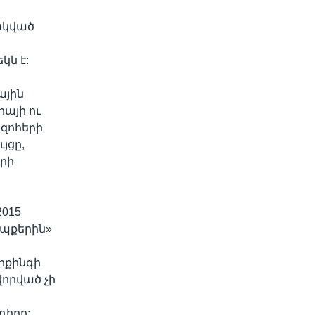
ակված
ի
կն է:
ային
իայի ու
զոհերի
յցը,
րի
2015
եպքերին»
իքինգի
որված չի
դիրը: