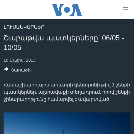
Մատչելի
հղումներ
անցնել
ԼՈՒՍԱՆԿԱՐՆԵՐ
հիմնական
ԳԼԽԱՎՈՐ ԷՋ
Շաբաթվա պատկերները՝ 06/05 -
բովանդակությանը
ԼՈՒՐԵՐ
անցնել
10/05
հիմնական
ՍՓՅՈՒՌՔ
բովանդակությանը
10 Մայիս, 2013
ՏԵՍԱՆՅՈՒԹԵՐ
հիմնական
Տարածել
բովանդակություն
ՖԻԼՄԵՐ
Համաշխարհային առևտրի կենտրոնի թիվ 1 շենքի
ՄԵՐ ՄԱՍԻՆ
ՖԻԼՄԵՐ
պատկերներ. ալեհավաքի տեղադրում, որով շենքի
ՈՒԿՐԱԻՆԱԿԱՆ ՊԱՏԵՐԱԶՄ
IN ENGLISH
ՄԵՐ ՄԱՍԻՆ
շինարարոթյունը համարվել է ավարտված
«ԱՄԵՐԻԿԱՅԻ ՁԱՅՆ»-Ի ԿԱՆՈՆԱԴՐՈՒԹՅՈՒՆ
Learning English
ԿԱՊ ՄԵԶ ՀԵՏ
ՀԵՏԵՒԵՔ ՄԵԶ