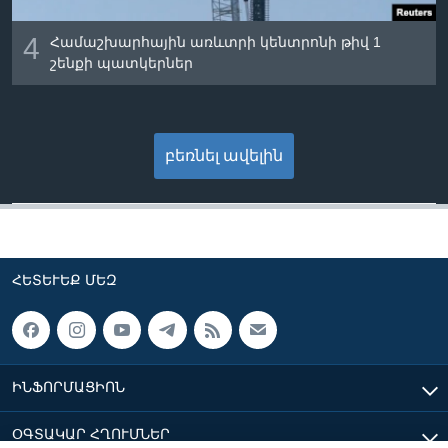
4
Համաշխարհային առևտրի կենտրոնի թիվ 1
շենքի պատկերներ
բեռնել ավելին
ՀԵՏԵՒԵՔ ՄԵԶ
ԻՆՖՈՐՄԱՑԻՈՆ
ՕԳՏԱԿԱՐ ՀՂՈՒՄՆԵՐ