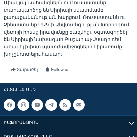
Միացյալ Նահանգներն ու Ռուսաստանը
տարակարծիք են Սիրիայի նկատմամբ
քաղաքականության հարցում։ Ռուսաստանն ու
Չինաստանը ՄԱԿ-ի Անվտանգության Խորհրդում
վետոյի իրենց իրավունքը բազմիցս օգտագործել
են Սիրիայի նախագահ Բաշար ալ-Ասադի դեմ
առավել խիստ պատժամիջոցների կիրառումը
խոչընդոտելու համար։
Տարածել
Follow us
ՀԵՏԵՒԵՔ ՄԵԶ
ԻՆՖՈՐՄԱՑԻՈՆ
ՕԳՏԱԿԱՐ ՀՂՈՒՄՆԵՐ