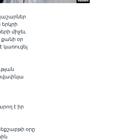
 պաշարներ
 երկրի
երի միջեւ
 քանի օր
է կառուցել
ւթյան
ծովափնյա
։
րող է իր
րեքշաբթի օրը
նին