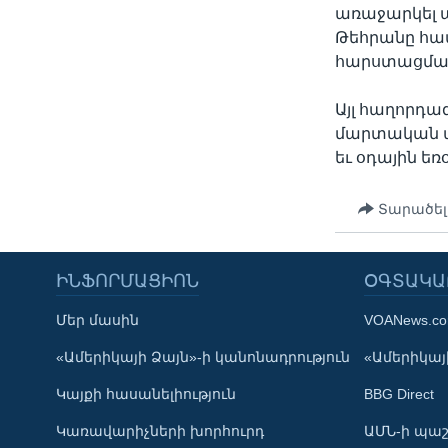
առաջարկել 
Թեհրանը հա
հարստացմա
Այլ հաղորդ
մարտական պ
եւ օդային եռ
Տարածել
ԻՆՖՈՐՄԱՑԻՈՆ
ՕԳՏԱԿԱ
Մեր մասին
VOANews.c
Learning English
«Ամերիկայի Ձայն»-ի կանոնադրություն
«Ամերիկայի
Կայքի հասանելիություն
BBG Direct
ՀԵՏԵՒԵՔ ՄԵԶ
Կառավարիչների խորհուրդ
ԱՄՆ-ի պաշ