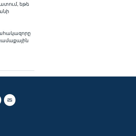
ատում, եթե
անի
պահակազորը
ցամաքային