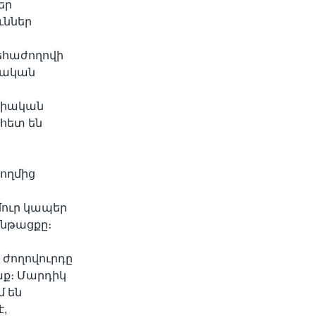
եր
ւններ
եհաժողովի
սական
սիական
 հետ են
ողմից
մուր կապեր
ընթացքը։
ի ժողովուրդը
աք։ Մարդիկ
մ են
է,