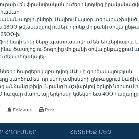
 ուրախ են ֆրանսիական ուժերի կողմից իրականաց
համար՛՛։
ական աղբյուրների, Մալիում այսօր տեղաբաշխված 
18ՕՕ թվակազմով ուժեր, որոնք մի քանի օրվա ընթա
 25ՕՕ-ի։
ֆրիկայի երկրները պատրաստվում են Նիգերիայից, Ն
կինա Ֆասոյից ու Տոգոյից մի քանի օրվա ընթացքում 
ւժեր տեղակայել։
երի հարցերով զբաղվող ՄԱԿ-ի գործակալության
ը կարծում են, որ եկող ամիսների ընթացքում կաճի 
անձանց թիվը։ Նրանց հաշվարկով երկրի ներսում ի
 հազար մարդ, այլ երկրներ կմեկնի եւս 4ՕՕ հազարը։
Follow us
Print
Ր ՀՂՈՒՄՆԵՐ
ՀԵՏԵՒԵՔ ՄԵԶ