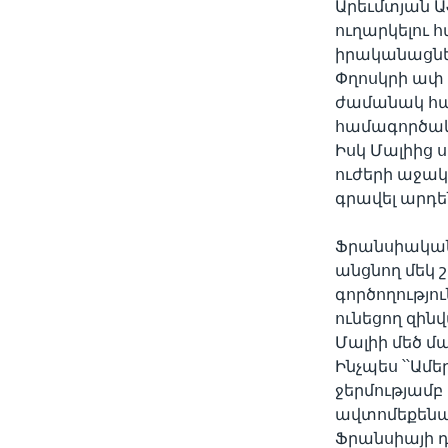
Արեւմտյան Ա
ուղարկելու հ
իրականացնել
Փղոսկրի ափ
ժամանակ հա
համագործակ
Իսկ Մալիից
ուժերի աջակ
գրավել արդե
Ֆրանսիական
անցնող մեկ
գործողությո
ունեցող զի
Մալիի մեծ մ
Ինչպես ՝՝Ամե
ջերմությամբ
ավտոմեքենան
Ֆրանսիայի դր