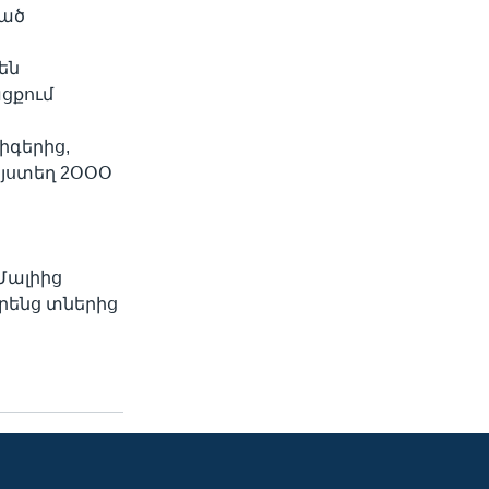
ված
են
ցքում
իգերից,
այստեղ 2ՕՕՕ
Մալիից
րենց տներից