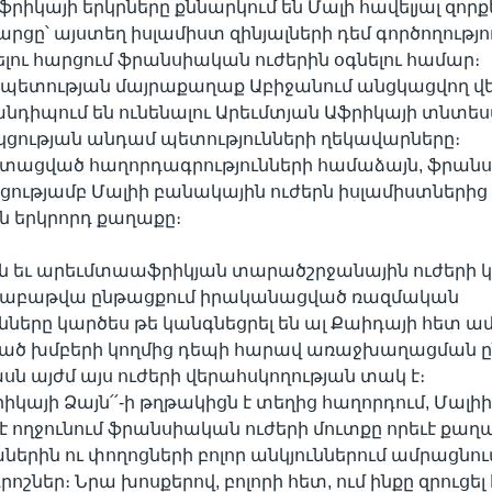
ֆրիկայի երկրները քննարկում են Մալի հավելյալ զորք
արցը՝ այստեղ իսլամիստ զինյալների դեմ գործողությո
ու հարցում ֆրանսիական ուժերին օգնելու համար։
 պետության մայրաքաղաք Աբիջանում անցկացվող վ
նդիպում են ունենալու Արեւմտյան Աֆրիկայի տնտե
ցության անդամ պետությունների ղեկավարները։
 ստացված հաղորդագրությունների համաձայն, ֆրան
ցությամբ Մալիի բանակային ուժերն իսլամիստներից
ն երկրորդ քաղաքը։
 եւ արեւմտաաֆրիկյան տարածշրջանային ուժերի կ
 շաբաթվա ընթացքում իրականացված ռազմական
ւնները կարծես թե կանգնեցրել են ալ Քաիդայի հետ ա
նված խմբերի կողմից դեպի հարավ առաջխաղացման 
ասն այժմ այս ուժերի վերահսկողության տակ է։
րիկայի Ձայն՛՛-ի թղթակիցն է տեղից հաղորդում, Մալի
 է ողջունում ֆրանսիական ուժերի մուտքը որեւէ քաղ
երին ու փողոցների բոլոր անկյուններում ամրացնու
ոշներ։ Նրա խոսքերով, բոլորի հետ, ում ինքը զրուցել 