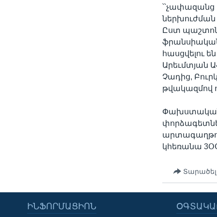
՝՝չափազանց
ներխուժման 
Ըստ պաշտոն
ֆրանսիական 
հասցվելու են
Արեւմտյան Ա
Չադից, Բուր
թվակազմով ո
Փախստականն
փորձագետներ
արտագաղթող 
կհեռանա 3ՕՕ
Տարածել
ԻՆՖՈՐՄԱՑԻՈՆ
ՕԳՏԱԿԱ