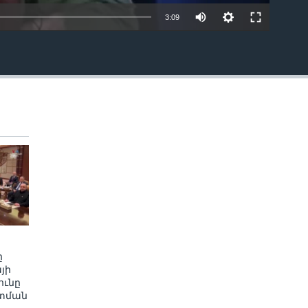
3:09
EMBED
ը
յի
ւնը
տման