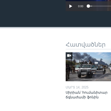
0:00
Հատվածներ
ՄԱՐՏ 14, 2025
Սիրիան՝ հումանիտար
ճգնաժամի ֆոնին