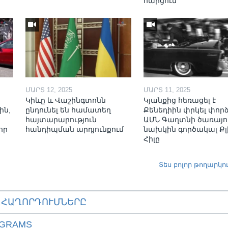
հարցում
ՄԱՐՏ 12, 2025
ՄԱՐՏ 11, 2025
Կիևը և Վաշինգտոնն
Կյանքից հեռացել է
ին,
ընդունել են համատեղ
Քենեդիին փրկել փոր
հայտարարություն
ԱՄՆ Գաղտնի ծառայո
որ
հանդիպման արդյունքում
նախկին գործակալ Քլ
Հիլը
Տես բոլոր թողարկո
ԱՀԱՂՈՐԴՈՒՄՆԵՐԸ
OGRAMS