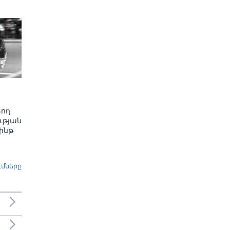
ձող
ւթյան
ինթ
ւմները