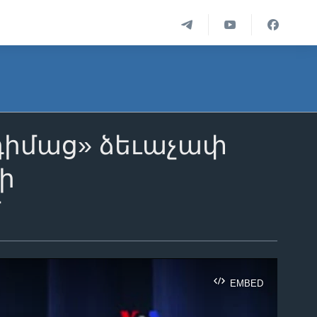
դիմաց» ձեւաչափ
նի
մ
EMBED