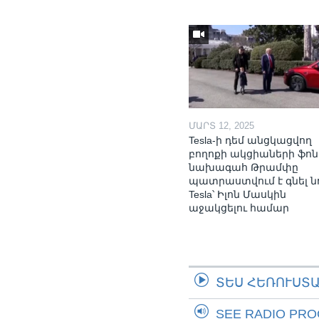
ՄԱՐՏ 12, 2025
Tesla-ի դեմ անցկացվող
բողոքի ակցիաների ֆոն
նախագահ Թրամփը
պատրաստվում է գնել ն
Tesla՝ Իլոն Մասկին
աջակցելու համար
ՏԵՍ ՀԵՌՈՒՍՏ
SEE RADIO PR