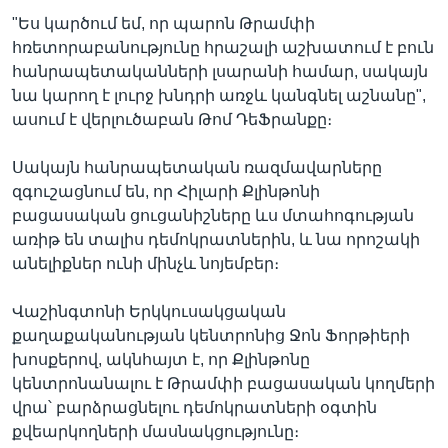
"Ես կարծում եմ, որ պարոն Թրամփի
հռետորաբանությունը հրաշալի աշխատում է բուն
հանրապետականների լսարանի համար, սակայն
նա կարող է լուրջ խնդրի առջև կանգնել աշնանը",
ասում է վերլուծաբան Թոմ ԴեՖրանքը։
Սակայն հանրապետական ռազմավարները
զգուշացնում են, որ Հիլարի Քլինթոնի
բացասական ցուցանիշները ևս մտահոգության
առիթ են տալիս դեմոկրատներին, և նա որոշակի
անելիքներ ունի մինչև նոյեմբեր։
Վաշինգտոնի Երկկուսակցական
քաղաքականության կենտրոնից Ջոն Ֆորթիերի
խոսքերով, ակնհայտ է, որ Քլինթոնը
կենտրոնանալու է Թրամփի բացասական կողմերի
վրա՝ բարձրացնելու դեմոկրատների օգտին
քվեարկողների մասնակցությունը։