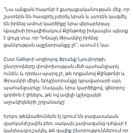
"Նա այնքան հայտնի է քաղաքականության մեջ, որ
շատերն են հասցրել չսիրել նրան և արդեն կազմել
են իրենց ամուր կարծիքը նրա վերաբերյալ։
Այսպիսի իրավիճակում Քլինթոնը իսկապես պետք
է ցույց տա, որ Դոնալդ Թրամփը իրենց
ցանկության այլընտրանքը չէ", ասում է նա։
Ըստ Gallup-ի սոցիոլոգ Ֆրանք Նյուփորթի,
ընտրողները փոփոխության մեծ պահանջարկ
ունեն, և դեռևս պարզ չէ, թե որքանով Քլինթոնի և
Թրամփի միջև երկընտրանքը կբավարարի այդ
պահանջարկը: Սակայն, նրա կարծիքով, վճռորոշ
գործոն է լինելու, թե ով ավելի կընդլայնի
աջակիցների շրջանակը:
Երկու թեկնածուներն էլ կրում են բացասական
վարկանիշային բեռ, սակայն չափազանց դժվար է
կանխագուշակել, թե գալիք ընտրություններում որ