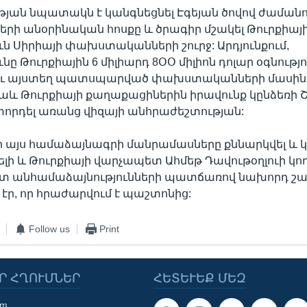
յան նպատակն է կանգնեցնել Էգեյան ծովով ժաման
երի անօրինական հոսքը և ծրագիր մշակել Թուրքիայ
ւն Սիրիայի փախստականների շուրջ: Արդյունքում,
նը Թուրքիային 6 միլիարդ 8ՕՕ միլիոն դոլար օգնությո
ւ այստեղ պատսպարված փախստականների մասին 
նաև Թուրքիայի քաղաքացիներին իրավունք կընձեռի 
որդել առանց վիզայի անհրաժեշտության:
որ այս համաձայնագրի մանրամասները քննարկվել և կ
ելի և Թուրքիայի վարչապետ Ահմեթ Դավութօղլուի կող
ետ անհամաձայնությունների պատճառով նախորդ շ
էր, որ հրաժարվում է պաշտոնից:
Follow us
Print
Ր ՀՂՈՒՄՆԵՐ
ՀԵՏԵՒԵՔ ՄԵԶ
om