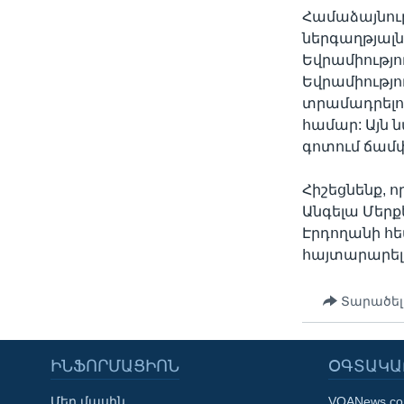
Համաձայնութ
ներգաղթյալն
Եվրամիությո
Եվրամիությու
տրամադրելո
համար: Այն 
գոտում ճամփ
Հիշեցնենք, 
Անգելա Մերք
Էրդողանի հ
հայտարարել 
Տարածել
ԻՆՖՈՐՄԱՑԻՈՆ
ՕԳՏԱԿԱ
Մեր մասին
VOANews.c