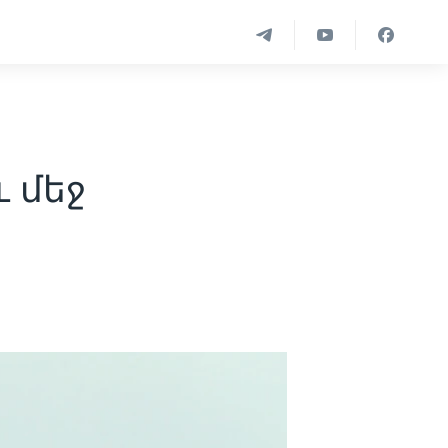
ւ մեջ