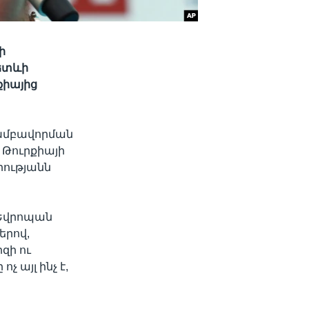
ի
հետևի
քիայից
խմբավորման
է Թուրքիայի
րությանն
 Եվրոպան
երով,
զի ու
 այլ ինչ է,