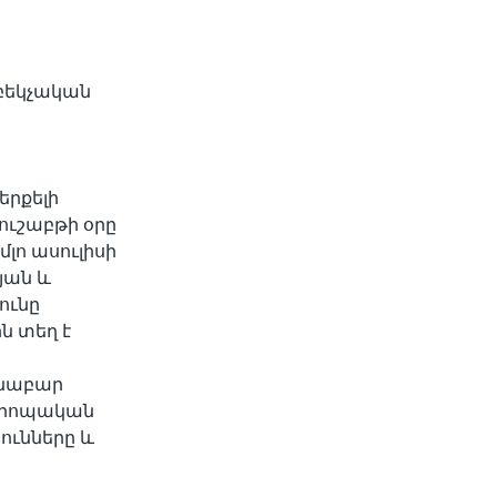
աբեկչական
երքելի
ուշաբթի օրը
լո ասուլիսի
յան և
ունը
ն տեղ է
սնաբար
եվրոպական
ունները և