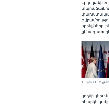
Էրդողանի բո
տարաձայնութ
փախստականն
Եվրամիությո
օրենքները, 
քննադատողն
Turkey EU Migran
կողմը կհետև
իհարկե կակը