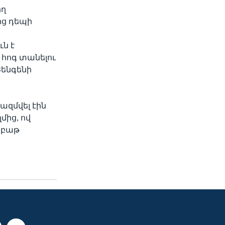
ող
ից դեպի
ւն է
հոգ տանելու
Շենգենի
ազմվել էին
մից, ով
աբաթ